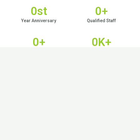
0
st
0
+
Year Anniversary
Qualified Staff
0
+
0
K+
Activities
Active TKAI Members
Anak-anak adalah para pemimpi dan pencipta masa
depan. Mereka memiliki bakat alami untuk berimajinasi
dan menciptakan hal-hal baru yang menakjubkan. Untuk
membantu mengembangkan potensi kreatif mereka,