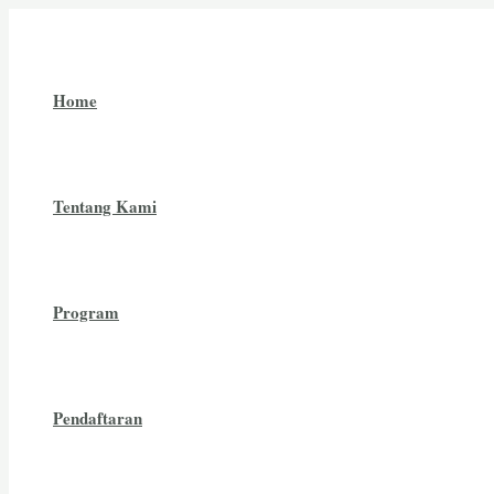
Skip
Post
to
navigation
content
Home
Tentang Kami
Program
Pendaftaran