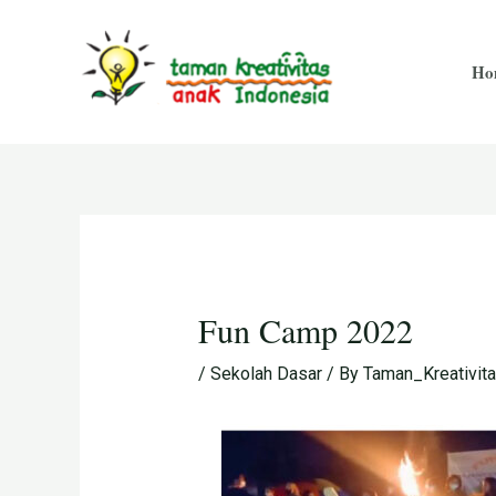
Skip
Post
to
navigation
Ho
content
Fun Camp 2022
/
Sekolah Dasar
/ By
Taman_Kreativit