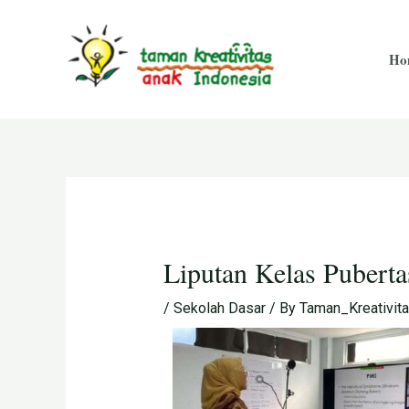
Skip
Post
to
navigation
Ho
content
Liputan Kelas Puberta
/
Sekolah Dasar
/ By
Taman_Kreativit