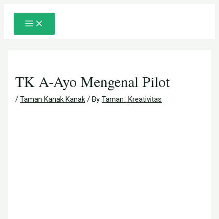
Main
Skip
Post
Menu
to
navigation
content
TK A-Ayo Mengenal Pilot
/
Taman Kanak Kanak
/ By
Taman_Kreativitas