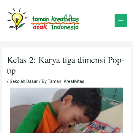
Skip
Post
Main
to
navigation
Menu
content
Kelas 2: Karya tiga dimensi Pop-
up
/
Sekolah Dasar
/ By
Taman_Kreativitas