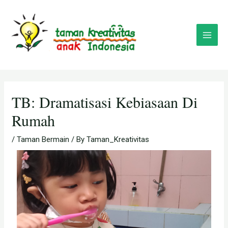
Skip
Post
Main
to
navigation
Menu
content
TB: Dramatisasi Kebiasaan Di
Rumah
/
Taman Bermain
/ By
Taman_Kreativitas