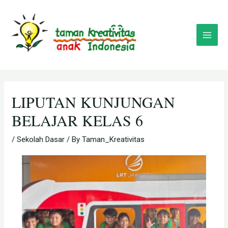
Skip
Post
Main
to
navigation
Menu
content
LIPUTAN KUNJUNGAN
BELAJAR KELAS 6
/
Sekolah Dasar
/ By
Taman_Kreativitas