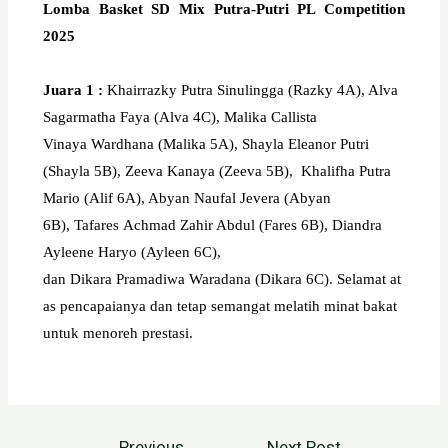
Lomba Basket SD Mix Putra-Putri PL Competition
2025
Juara
1 :
Khairrazky
Putra Sinulingga (
Razky
4A), Alva
Sagarmatha Faya (Alva 4C), Malika Callista
Vinaya
Wardhana
(Malika 5A), Shayla Eleanor Putri
(Shayla 5B), Zeeva Kanaya (Zeeva 5B),
Khalifha
Putra
Mario (Alif 6A), Abyan Naufal Jevera (Abyan
6B),
Tafares
Achmad Zahir Abdul (Fares 6B), Diandra
Ayleene Haryo (Ayleen 6C),
dan
Dikara
Pramadiwa
Waradana
(
Dikara
6C).
Selamat
at
as
pencapaianya
dan
tetap
semangat
melatih
minat
bakat
untuk
menoreh
prestasi
.
←
Previous
Next Post
→