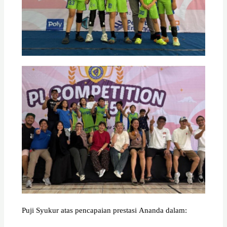
Puji Syukur
atas
pencapaian
prestasi
Ananda
dalam
: