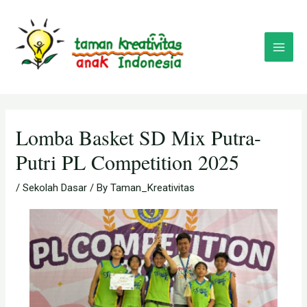
Skip
Post
Main
to
navigation
Menu
content
Lomba Basket SD Mix Putra-
Putri PL Competition 2025
/
Sekolah Dasar
/ By
Taman_Kreativitas